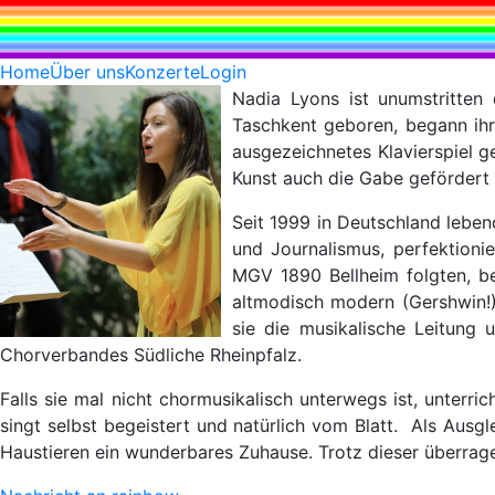
Home
Über uns
Konzerte
Login
Nadia Lyons ist unumstritten
Taschkent geboren, begann ihre
ausgezeichnetes Klavierspiel g
Kunst auch die Gabe gefördert 
Seit 1999 in Deutschland lebend
und Journalismus, perfektioni
MGV 1890 Bellheim folgten, be
altmodisch modern (Gershwin!)
sie die musikalische Leitung
Chorverbandes Südliche Rheinpfalz.
Falls sie mal nicht chormusikalisch unterwegs ist, unterri
singt selbst begeistert und natürlich vom Blatt. Als Ausgle
Haustieren ein wunderbares Zuhause. Trotz dieser überrage