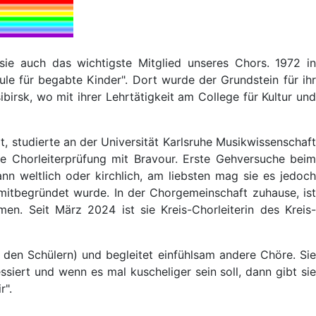
sie auch das wichtigste Mitglied unseres Chors. 1972 in
le für begabte Kinder". Dort wurde der Grundstein für ihr
irsk, wo mit ihrer Lehrtätigkeit am College für Kultur und
rt, studierte an der Universität Karlsruhe Musikwissenschaft
e Chorleiterprüfung mit Bravour. Erste Gehversuche beim
n weltlich oder kirchlich, am liebsten mag sie es jedoch
 mitbegründet wurde. In der Chorgemeinschaft zuhause, ist
n. Seit März 2024 ist sie Kreis-Chorleiterin des Kreis-
ei den Schülern) und begleitet einfühlsam andere Chöre. Sie
essiert und wenn es mal kuscheliger sein soll, dann gibt sie
r".