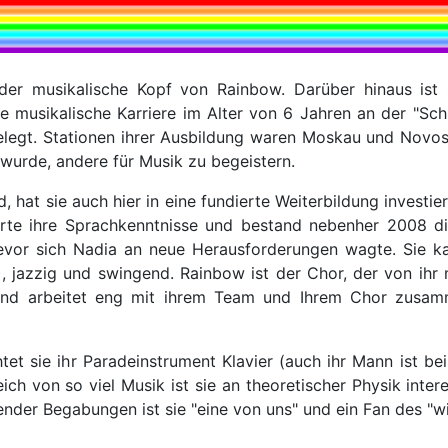
 der musikalische Kopf von Rainbow. Darüber hinaus ist 
 musikalische Karriere im Alter von 6 Jahren an der "Schu
elegt. Stationen ihrer Ausbildung waren Moskau und Novosib
wurde, andere für Musik zu begeistern.
, hat sie auch hier in eine fundierte Weiterbildung investie
erte ihre Sprachkenntnisse und bestand nebenher 2008 di
vor sich Nadia an neue Herausforderungen wagte. Sie kan
, jazzig und swingend. Rainbow ist der Chor, der von ihr
 und arbeitet eng mit ihrem Team und Ihrem Chor zusamme
chtet sie ihr Paradeinstrument Klavier (auch ihr Mann ist b
ich von so viel Musik ist sie an theoretischer Physik inter
nder Begabungen ist sie "eine von uns" und ein Fan des "wi